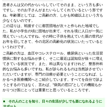
患者さんは父の代からいらしていてそのまま、という方も多い
ですし、そのお子さんがまたいらしてくれているという形です
ね。年齢層としては、ご高齢の方、しかも80歳以上という方も
少なくないのです。
この辺りは、戦後すぐに都営団地が次々と作られた地域でし
た。私が小学生の頃に団地が出来て、それを境に人口が一気に
増えていったんですね。その時に子供を抱えていた親の世代が
お年を召してきて、今の北区の高齢化の状況にいたっていると
いうわけです。
ご高齢の方は、血圧やコレステロール、糖尿病といった生活習
慣病に類するお悩みが多く、そこに最近は認知症が徐々に増え
てきている状況です。また、科は異なりますけれど、整形外科
的なお悩みも多いですね。私が診られるものは当然診させてい
ただいていますが、専門の治療が必要ということになれば、し
かるべき医療機関へとご紹介しています。すべてを自分で診よ
うとするのではなく、言わば、“病気の窓口”としての機能もか
かりつけ医にとっては重要だと思っているところです。
■ その人のことを知り、日々の生活が少しでも楽になれるように
サポート