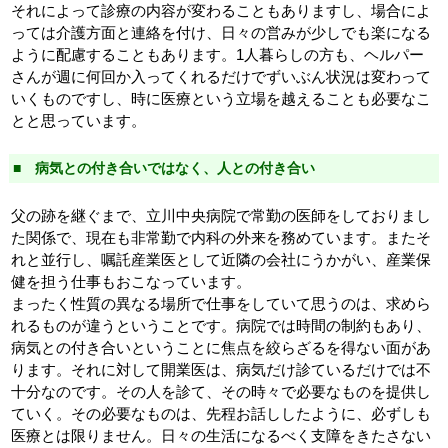
それによって診療の内容が変わることもありますし、場合によ
っては介護方面と連絡を付け、日々の営みが少しでも楽になる
ように配慮することもあります。1人暮らしの方も、ヘルパー
さんが週に何回か入ってくれるだけでずいぶん状況は変わって
いくものですし、時に医療という立場を越えることも必要なこ
とと思っています。
■ 病気との付き合いではなく、人との付き合い
父の跡を継ぐまで、立川中央病院で常勤の医師をしておりまし
た関係で、現在も非常勤で内科の外来を務めています。またそ
れと並行し、嘱託産業医として近隣の会社にうかがい、産業保
健を担う仕事もおこなっています。
まったく性質の異なる場所で仕事をしていて思うのは、求めら
れるものが違うということです。病院では時間の制約もあり、
病気との付き合いということに焦点を絞らざるを得ない面があ
ります。それに対して開業医は、病気だけ診ているだけでは不
十分なのです。その人を診て、その時々で必要なものを提供し
ていく。その必要なものは、先程お話ししたように、必ずしも
医療とは限りません。日々の生活になるべく支障をきたさない