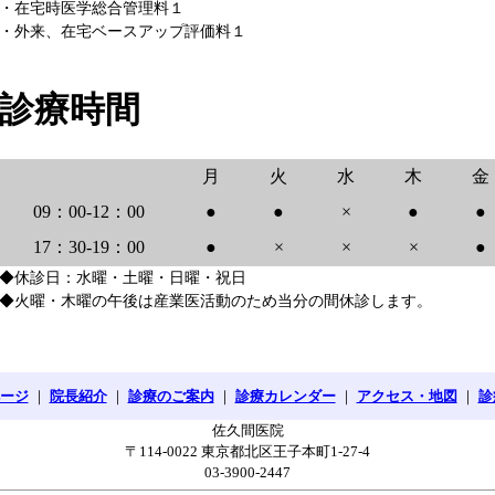
・在宅時医学総合管理料１
・外来、在宅ベースアップ評価料１
診療時間
月
火
水
木
金
09：00-12：00
●
●
×
●
●
17：30-19：00
●
×
×
×
●
◆休診日：水曜・土曜・日曜・祝日
◆火曜・木曜の午後は産業医活動のため当分の間休診します。
ージ
｜
院長紹介
｜
診療のご案内
｜
診療カレンダー
｜
アクセス・地図
｜
診
佐久間医院
〒114-0022 東京都北区王子本町1-27-4
03-3900-2447